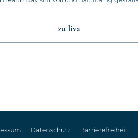
 Health Day sinnvoll und nachhaltig gestalt
zu liva
ressum
Datenschutz
Barrierefreiheit