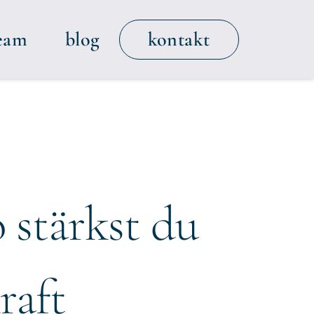
kontakt
eam
blog
 stärkst du
raft