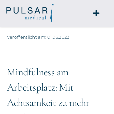
Zum
Inhalt
Toggle
springen
Naviga
home
Veröffentlicht am: 01.06.2023
leistungen
team
Mindfulness am
blog
Arbeitsplatz: Mit
kontakt
Achtsamkeit zu mehr