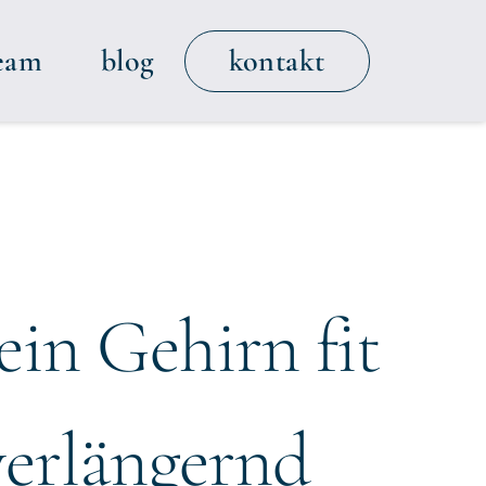
kontakt
eam
blog
ein Gehirn fit
verlängernd