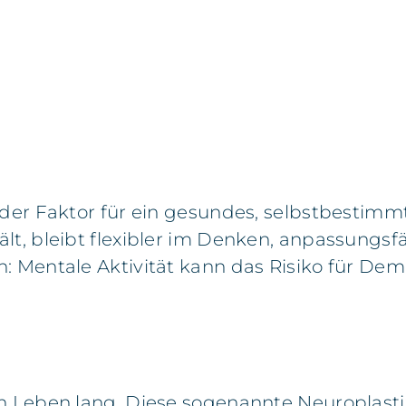
nder Faktor für ein gesundes, selbstbestimm
lt, bleibt flexibler im Denken, anpassungsfä
n: Mentale Aktivität kann das Risiko für D
 Leben lang. Diese sogenannte Neuroplastizit