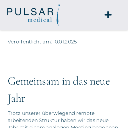
Zum
Inhalt
Toggle
springen
Naviga
home
Veröffentlicht am: 10.01.2025
leistungen
team
Gemeinsam in das neue
blog
Jahr
kontakt
Trotz unserer überwiegend remote
arbeitenden Struktur haben wir das neue
Jahr mit einem analogen Meeting begonnen.